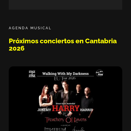
Sisión Vermú - Hasta ahora no te conocía. 
11:05
Dako || Sesión de Micro Abierto by Bipolar
22:03
AGENDA MUSICAL
Pablo Solo - Javi Lost - Moikave || Sesión 
49:42
Próximos conciertos en Cantabria
2026
Drei || Sesión de Micro Abierto by Bipolari
20:15