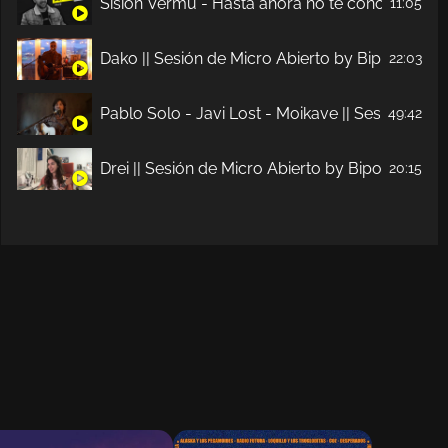
Sisión Vermú - Hasta ahora no te conocía. Ep. 
11:05
Dako || Sesión de Micro Abierto by Bipolaridad
22:03
Pablo Solo - Javi Lost - Moikave || Sesión de M
49:42
Drei || Sesión de Micro Abierto by Bipolaridad 
20:15