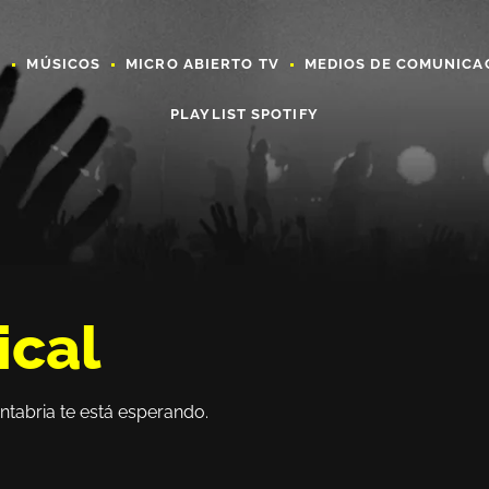
A
MÚSICOS
MICRO ABIERTO TV
MEDIOS DE COMUNICA
PLAYLIST SPOTIFY
ical
ntabria te está esperando.