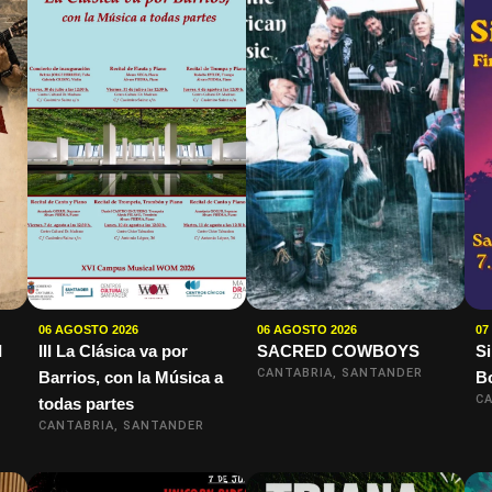
06 AGOSTO 2026
06 AGOSTO 2026
07
I
III La Clásica va por
SACRED COWBOYS
S
CANTABRIA, SANTANDER
Barrios, con la Música a
B
CA
todas partes
CANTABRIA, SANTANDER