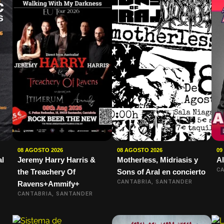
08 AGOSTO 2026
08 AGOSTO 2026
09
al
Jeremy Harry Harris &
Motherless, Midriasis y
Al
CA
the Treachery Of
Sons of Aral en concierto
CANTABRIA, SANTANDER
Ravens+Ammify+
CANTABRIA, SANTANDER