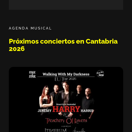
Sisión Vermú - Hasta ahora no te conocía. 
11:05
Dako || Sesión de Micro Abierto by Bipolar
22:03
AGENDA MUSICAL
Pablo Solo - Javi Lost - Moikave || Sesión 
49:42
Próximos conciertos en Cantabria
2026
Drei || Sesión de Micro Abierto by Bipolari
20:15