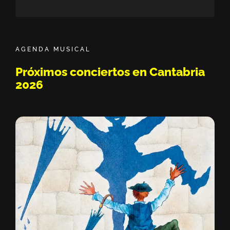
Sisión Vermú - Hasta ahora no te conocía. 
11:05
Dako || Sesión de Micro Abierto by Bipolar
22:03
AGENDA MUSICAL
Pablo Solo - Javi Lost - Moikave || Sesión 
49:42
Próximos conciertos en Cantabria
2026
Drei || Sesión de Micro Abierto by Bipolari
20:15