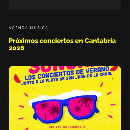
Sisión Vermú - Hasta ahora no te conocía. 
11:05
Dako || Sesión de Micro Abierto by Bipolar
22:03
AGENDA MUSICAL
Pablo Solo - Javi Lost - Moikave || Sesión 
49:42
Próximos conciertos en Cantabria
2026
Drei || Sesión de Micro Abierto by Bipolari
20:15