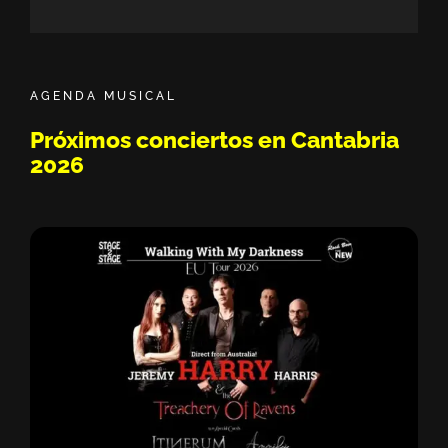
Sisión Vermú - Hasta ahora no te conocía. 
11:05
Dako || Sesión de Micro Abierto by Bipolar
22:03
AGENDA MUSICAL
Pablo Solo - Javi Lost - Moikave || Sesión 
49:42
Próximos conciertos en Cantabria
2026
Drei || Sesión de Micro Abierto by Bipolari
20:15