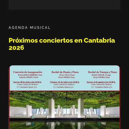
Sisión Vermú - Hasta ahora no te conocía. 
11:05
Dako || Sesión de Micro Abierto by Bipolar
22:03
AGENDA MUSICAL
Pablo Solo - Javi Lost - Moikave || Sesión 
49:42
Próximos conciertos en Cantabria
2026
Drei || Sesión de Micro Abierto by Bipolari
20:15