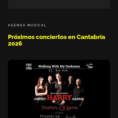
Sisión Vermú - Hasta ahora no te conocía. 
11:05
Dako || Sesión de Micro Abierto by Bipolar
22:03
AGENDA MUSICAL
Pablo Solo - Javi Lost - Moikave || Sesión 
49:42
Próximos conciertos en Cantabria
2026
Drei || Sesión de Micro Abierto by Bipolari
20:15