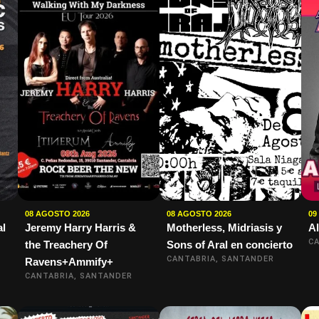
08 AGOSTO 2026
08 AGOSTO 2026
09
al
Jeremy Harry Harris &
Motherless, Midriasis y
Al
CA
the Treachery Of
Sons of Aral en concierto
CANTABRIA, SANTANDER
Ravens+Ammify+
CANTABRIA, SANTANDER