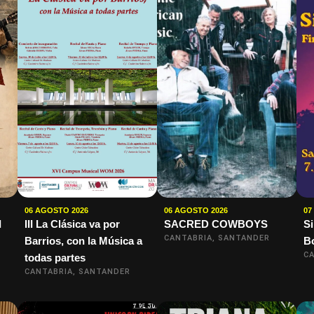
06 AGOSTO 2026
06 AGOSTO 2026
07
I
III La Clásica va por
SACRED COWBOYS
S
CANTABRIA, SANTANDER
Barrios, con la Música a
B
CA
todas partes
CANTABRIA, SANTANDER