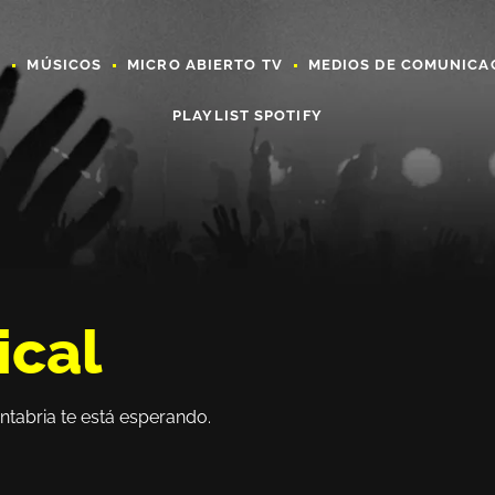
A
MÚSICOS
MICRO ABIERTO TV
MEDIOS DE COMUNICA
PLAYLIST SPOTIFY
ical
ntabria te está esperando.