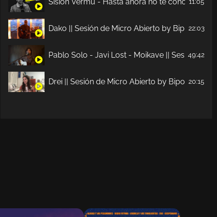
Sisión Vermú - Hasta ahora no te conocía. Ep. 
11:05
Dako || Sesión de Micro Abierto by Bipolaridad
22:03
Pablo Solo - Javi Lost - Moikave || Sesión de M
49:42
Drei || Sesión de Micro Abierto by Bipolaridad 
20:15