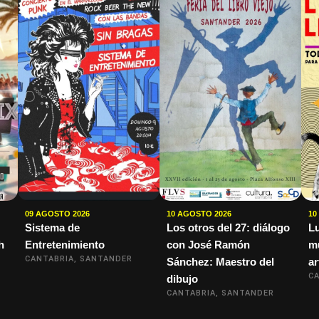
09 AGOSTO 2026
10 AGOSTO 2026
10
Sistema de
Los otros del 27: diálogo
Lu
h
Entretenimiento
con José Ramón
mú
CANTABRIA, SANTANDER
Sánchez: Maestro del
ar
CA
dibujo
CANTABRIA, SANTANDER