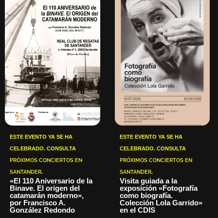
ESTE EVENTO YA SE HA
ESTE EVENTO YA SE HA
CELEBRADO. CONSULTA
CELEBRADO. CONSULTA
PRÓXIMOS CONCIERTOS EN
PRÓXIMOS CONCIERTOS EN
SANTANDER
.
SANTANDER
.
«El 110 Aniversario de la
Visita guiada a la
Binave. El origen del
exposición «Fotografía
catamarán moderno»,
como biografía.
por Francisco A.
Colección Lola Garrido»
González Redondo
en el CDIS