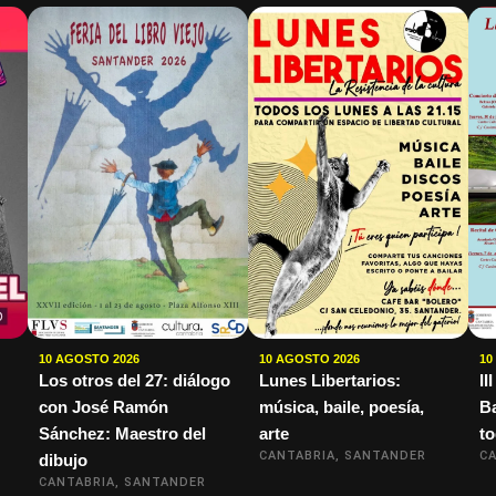
10 AGOSTO 2026
10 AGOSTO 2026
10
Los otros del 27: diálogo
Lunes Libertarios:
II
con José Ramón
música, baile, poesía,
Ba
Sánchez: Maestro del
arte
to
CANTABRIA, SANTANDER
CA
dibujo
CANTABRIA, SANTANDER