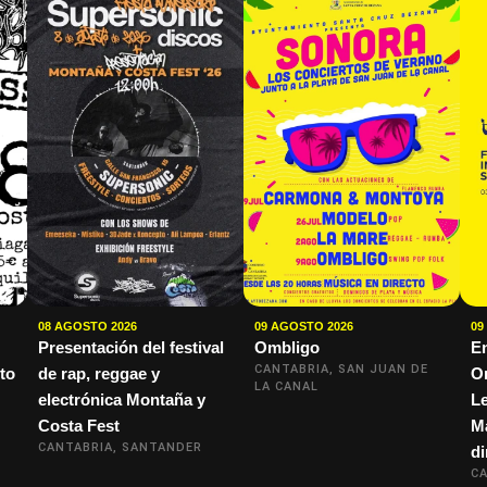
08 AGOSTO 2026
09 AGOSTO 2026
09
Presentación del festival
Ombligo
E
CANTABRIA, SAN JUAN DE
to
de rap, reggae y
Or
LA CANAL
electrónica Montaña y
Le
Costa Fest
M
CANTABRIA, SANTANDER
di
CA