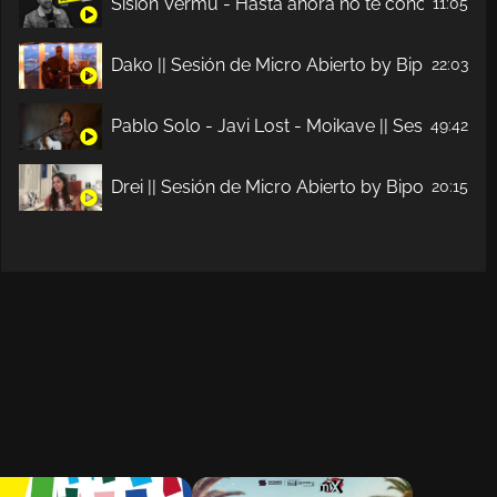
Sisión Vermú - Hasta ahora no te conocía. Ep. 
11:05
Dako || Sesión de Micro Abierto by Bipolaridad
22:03
Pablo Solo - Javi Lost - Moikave || Sesión de M
49:42
Drei || Sesión de Micro Abierto by Bipolaridad 
20:15