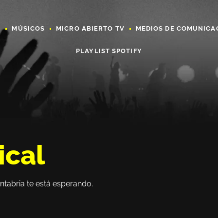
A
MÚSICOS
MICRO ABIERTO TV
MEDIOS DE COMUNICA
PLAYLIST SPOTIFY
ical
ntabria te está esperando.