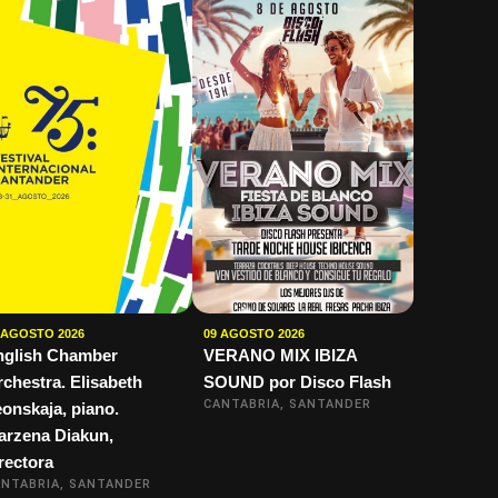
 AGOSTO 2026
09 AGOSTO 2026
nglish Chamber
VERANO MIX IBIZA
chestra. Elisabeth
SOUND por Disco Flash
CANTABRIA, SANTANDER
onskaja, piano.
arzena Diakun,
rectora
NTABRIA, SANTANDER