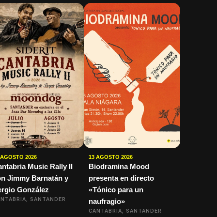
 AGOSTO 2026
13 AGOSTO 2026
ntabria Music Rally II
Biodramina Mood
on Jimmy Barnatán y
presenta en directo
ergio González
«Tónico para un
NTABRIA, SANTANDER
naufragio»
CANTABRIA, SANTANDER