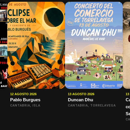
12 AGOSTO 2026
13 AGOSTO 2026
13
Pablo Burgues
Duncan Dhu
Ca
CANTABRIA, ISLA
CANTABRIA, TORRELAVEGA
c
S
CA