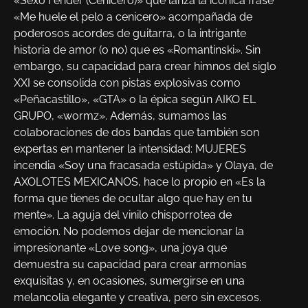
«Sexo Fender (Cenicero)» que lanza la icónica frase
«Me huele el pelo a cenicero» acompañada de
poderosos acordes de guitarra, o la intrigante
historia de amor (o no) que es «Romantinski». Sin
embargo, su capacidad para crear himnos del siglo
XXI se consolida con pistas explosivas como
«Peñacastillo», «GTA» o la épica según AIKO EL
GRUPO, «wormz». Además, sumamos las
colaboraciones de dos bandas que también son
expertas en mantener la intensidad: MUJERES
incendia «Soy una fracasada estúpida» y Olaya, de
AXOLOTES MEXICANOS, hace lo propio en «Es la
forma que tienes de ocultar algo que hay en tu
mente». La aguja del vinilo chisporrotea de
emoción. No podemos dejar de mencionar la
impresionante «Love song», una joya que
demuestra su capacidad para crear armonías
exquisitas y, en ocasiones, sumergirse en una
melancolía elegante y creativa, pero sin excesos.