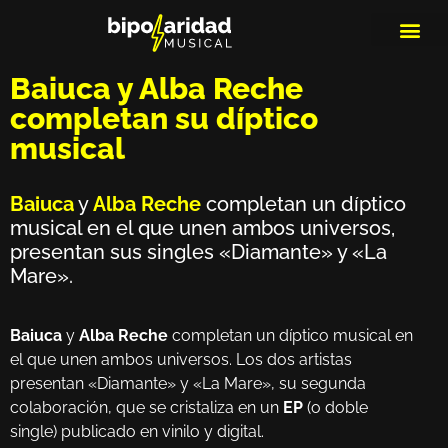
MEDIOS DE 
PLAYLIS
MICRO 
Baiuca y Alba Reche
completan su díptico
musical
Baiuca
y
Alba Reche
completan un díptico
musical en el que unen ambos universos,
presentan sus singles «Diamante» y «La
Mare».
Baiuca
y
Alba Reche
completan un díptico musical en
el que unen ambos universos. Los dos artistas
presentan «Diamante» y «La Mare», su segunda
colaboración, que se cristaliza en un
EP
(o doble
single) publicado en vinilo y digital.