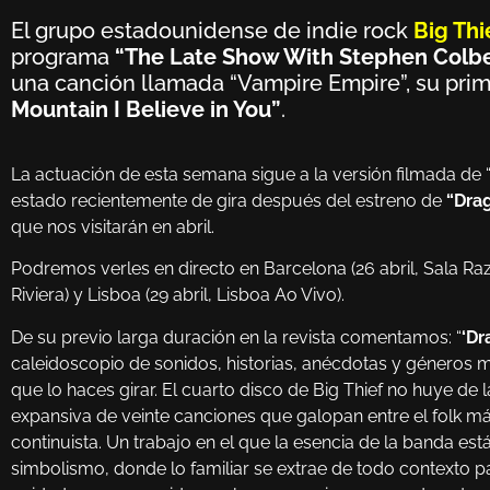
El grupo estadounidense de indie rock
Big Thi
programa
“The Late Show With Stephen Colbe
una canción llamada “Vampire Empire”, su pr
Mountain I Believe in You”
.
La actuación de esta semana sigue a la versión filmada de 
estado recientemente de gira después del estreno de
“Drag
que nos visitarán en abril.
Podremos verles en directo en Barcelona (26 abril, Sala Razz
Riviera) y Lisboa (29 abril, Lisboa Ao Vivo).
De su previo larga duración en la revista comentamos: “
‘Dr
caleidoscopio de sonidos, historias, anécdotas y géneros m
que lo haces girar. El cuarto disco de Big Thief no huye de 
expansiva de veinte canciones que galopan entre el folk más
continuista. Un trabajo en el que la esencia de la banda est
simbolismo, donde lo familiar se extrae de todo contexto 