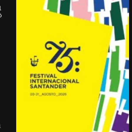
l
ó
l