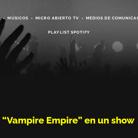
A
MÚSICOS
MICRO ABIERTO TV
MEDIOS DE COMUNICA
PLAYLIST SPOTIFY
a “Vampire Empire” en un show