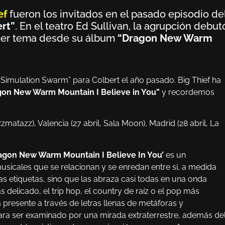
ef
fueron los invitados en el pasado episodio de
rt”
. En el teatro Ed Sullivan, la agrupción debut
imer tema desde su álbum
“Dragon New Warm
“Simulation Swarm” para Colbert el año pasado. Big Thief ha
on New Warm Mountain I Believe in You”
y recordemos
matazz), Valencia (27 abril, Sala Moon), Madrid (28 abril, La
agon New Warm Mountain I Believe In You’
es un
usicales que se relacionan y se enredan entre sí, a medida
las etiquetas, sino que las abraza casi todas en una onda
 delicado, el trip hop, el country de raíz o el pop más
á presente a través de letras llenas de metáforas y
para ser examinado por una mirada extraterrestre, además de