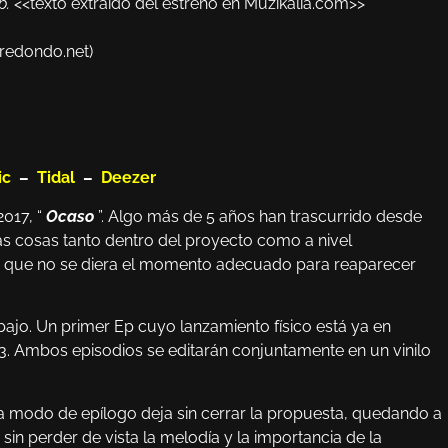
p.
<<texto extraído del estreno en Muzikalia.com>>
redondo.net)
ic
–
Tidal
–
Deezer
2017, “
Ocaso
”. Algo más de 5 años han trascurrido desde
s cosas tanto dentro del proyecto como a nivel
ho que no se diera el momento adecuado para reaparecer
abajo. Un primer Ep cuyo lanzamiento físico está ya en
3. Ambos episodios se editarán conjuntamente en un vinilo
a modo de epílogo deja sin cerrar la propuesta, quedando a
in perder de vista la melodía y la importancia de la