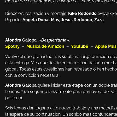
mezcla de contundencia, oscuridad post punk y melodía po
Dirección, realización y montaje:
Kike Redondo
(www.kike
Reparto:
Angela Donat Mas, Jesus Redondo, Zaza
Alondra Galopa
«Despiértame».
Spotify
–
Música de Amazon
–
Youtube
–
Apple Mus
Vuelve el dúo granadino tras su última larga duración de 
esta entrega. Y es que desde entonces han pasado mucha
global. Todas estas cuestiones han retrasado o han hec
con la convicción necesaria.
Alondra Galopa
quiere iniciar esta etapa con un doble tr
tiendas. Y un segundo lanzamiento para primavera de 202
posterior.
Seis temas dan lugar a este nuevo trabajo y una melodía 
la espera de su continuación. Un sonido mas contundente s