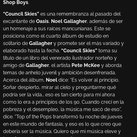
Shop Boys
.
“Council Skies”
es una remembranza al pasado del
excantante de
Oasis
,
Noel Gallagher
, además de ser
un homenaje a sus raíces mancunianas. Este se
posiciona como el cuarto álbum de estudio en
solitario de
Gallagher
y promete ser el más variado y
elaborado hasta la fecha.
“Council Skies”
toma su
título de un libro del venerado ilustrador norteño y
amigo de
Gallagher
, el artista
Pete McKee
y aborda
temas de anhelo juvenil y ambición desenfrenada.
Acerca del álbum,
Noel
dice: “Es volver al principio.
Soñar despierto, mirar al cielo y preguntarme qué
podría ser la vida… eso es tan cierto para mí ahora
como lo era a principios de los 90. Cuando crecí en la
pobreza y el desempleo, la música me sacó de eso”,
dice. “Top of the Pops transformó tu noche de jueves
en este mundo de fantasía, y eso es lo que creo que
debería ser la música. Quiero que mi música eleve y