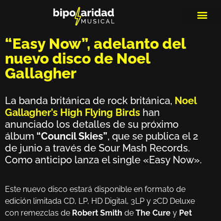
MEDIOS DE 
PLAYLIS
MICRO 
“Easy Now”, adelanto del
nuevo disco de Noel
Gallagher
La banda británica de rock británica,
Noel
Gallagher’s High Flying Birds
han
anunciado los detalles de su próximo
álbum
“Council Skies”
, que se publica el 2
de junio a través de Sour Mash Records.
Como anticipo lanza el single «Easy Now».
Este nuevo disco estará disponible en formato de
edición limitada CD, LP, HD Digital, 3LP y 2CD Deluxe
con remezclas de
Robert Smith
de
The Cure
y
Pet