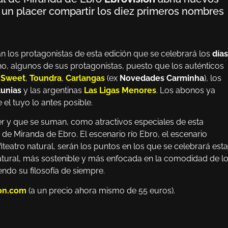
s un placer compartir los diez primeros nombres
án los protagonistas de esta edición que se celebrará los
días
ho, algunos de sus protagonistas, puesto que los auténticos
 Sweet
,
Toundra
,
Carlangas
(ex
Novedades Carminha
), los
tunias
y las argentinas
Las Ligas Menores
. Los abonos ya
 el tuyo lo antes posible.
r y que se suman, como atractivos especiales de esta
de Miranda de Ebro. El escenario río Ebro, el escenario
nfiteatro natural, serán los puntos en los que se celebrará esta
natural, más sostenible y más enfocada en la comodidad de l
ndo su filosofía de siempre.
on.com
(a un precio ahora mismo de 55 euros).