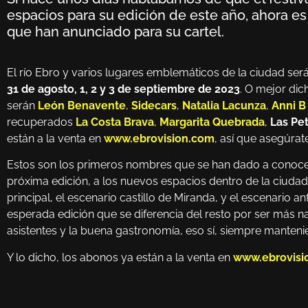
espacios para su edición de este año, ahora e
que han anunciado para su cartel.
El río Ebro y varios lugares emblemáticos de la ciudad ser
31 de agosto, 1, 2 y 3 de septiembre de 2023
. O mejor dic
serán
León Benavente
,
Sidecars
,
Natalia Lacunza
,
Anni B
recuperados
La Costa Brava
,
Margarita Quebrada
,
Las Pe
están a la venta en
www.ebrovision.com
, así que asegúrate
Estos son los primeros nombres que se han dado a conoce
próxima edición, a los nuevos espacios dentro de la ciudad 
principal, el escenario castillo de Miranda, y el escenario a
esperada edición que se diferencia del resto por ser más 
asistentes y la buena gastronomía, eso sí, siempre mantenie
Y lo dicho, los abonos ya están a la venta en
www.ebrovisi