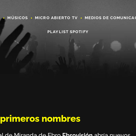
A
MÚSICOS
MICRO ABIERTO TV
MEDIOS DE COMUNICA
PLAYLIST SPOTIFY
z primeros nombres
val de Miranda de Ebro
Ebrovisión
abría nuevos