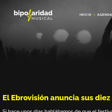
INICIO
AGEND
El Ebrovisión anuncia sus die
Si hace unos días hablábamos de que el festi