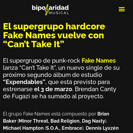
MEDIOS DE 
PLAYLIS
MICRO 
El supergrupo hardcore
Fake Names vuelve con
“Can’t Take It”
El supergrupo de punk-rock
Fake Names
lanza “Can’t Take It”, un nuevo single de su
próximo segundo álbum de estudio
“Expendables”
, que está previsto para
estrenarse
el 3 de marzo
. Brendan Canty
de Fugazi se ha sumado al proyecto.
El grupo Fake Names está compuesto por
Brian
Baker
(
Minor Threat, Bad Religion, Dag Nasty
),
Michael Hampton
(
S.O.A., Embrace
),
Dennis Lyxzén