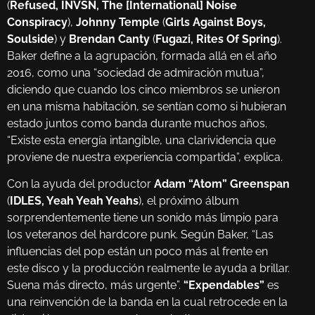
(
Refused, INVSN, The [International] Noise
Conspiracy
),
Johnny Temple
(
Girls Against Boys,
Soulside
) y
Brendan Canty
(
Fugazi, Rites Of Spring
).
Baker define a la agrupación, formada allá en el año
2016, como una “sociedad de admiración mutua”,
diciendo que cuando los cinco miembros se unieron
en una misma habitación, se sentían como si hubieran
estado juntos como banda durante muchos años.
“Existe esta energía intangible, una clarividencia que
proviene de nuestra experiencia compartida”, explica.
Con la ayuda del productor
Adam “Atom” Greenspan
(
IDLES, Yeah Yeah Yeahs
), el próximo álbum
sorprendentemente tiene un sonido más limpio para
los veteranos del hardcore punk. Según Baker, “Las
influencias del pop están un poco más al frente en
este disco y la producción realmente le ayuda a brillar.
Suena más directo, más urgente”.
“Expendables”
es
una reinvención de la banda en la cual retrocede en la