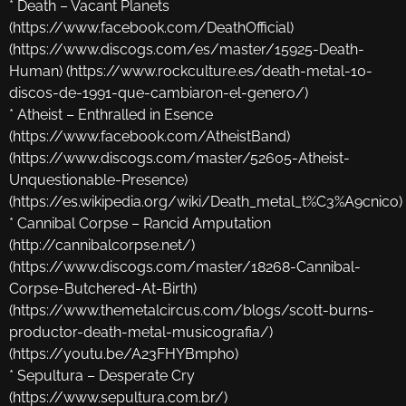
* Death – Vacant Planets
(https://www.facebook.com/DeathOfficial)
(https://www.discogs.com/es/master/15925-Death-
Human) (https://www.rockculture.es/death-metal-10-
discos-de-1991-que-cambiaron-el-genero/)
* Atheist – Enthralled in Esence
(https://www.facebook.com/AtheistBand)
(https://www.discogs.com/master/52605-Atheist-
Unquestionable-Presence)
(https://es.wikipedia.org/wiki/Death_metal_t%C3%A9cnico)
* Cannibal Corpse – Rancid Amputation
(http://cannibalcorpse.net/)
(https://www.discogs.com/master/18268-Cannibal-
Corpse-Butchered-At-Birth)
(https://www.themetalcircus.com/blogs/scott-burns-
productor-death-metal-musicografia/)
(https://youtu.be/A23FHYBmpho)
* Sepultura – Desperate Cry
(https://www.sepultura.com.br/)