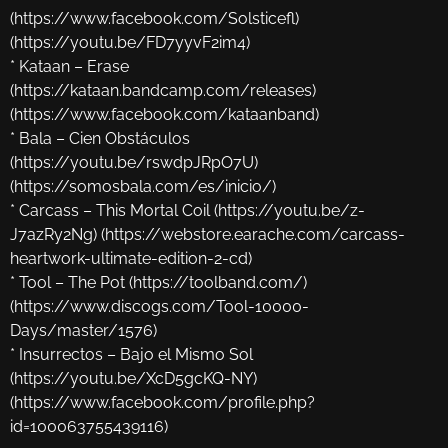
(https://www.facebook.com/Solsticefl)
(https://youtu.be/FD7yyvF2im4)
* Kataan – Erase
(https://kataan.bandcamp.com/releases)
(https://www.facebook.com/kataanband)
* Bala – Cien Obstáculos
(https://youtu.be/rswdpJRpO7U)
(https://somosbala.com/es/inicio/)
* Carcass – This Mortal Coil (https://youtu.be/z-
J7azRy2Ng) (https://webstore.earache.com/carcass-
heartwork-ultimate-edition-2-cd)
* Tool – The Pot (https://toolband.com/)
(https://www.discogs.com/Tool-10000-
Days/master/1576)
* Insurrectos – Bajo el Mismo Sol
(https://youtu.be/XcD5gcKQ-NY)
(https://www.facebook.com/profile.php?
id=100063755439116)