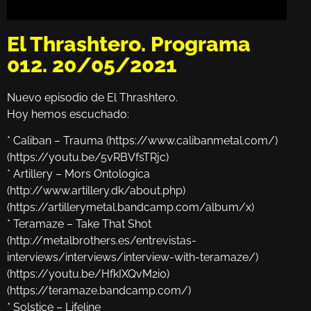
El Thrashtero. Programa
012. 20/05/2021
Nuevo episodio de El Thrashtero.
Hoy hemos escuchado:
* Caliban – Trauma (https://www.calibanmetal.com/)
(https://youtu.be/5vRBVfsTRjc)
* Artillery – Mors Ontologica
(http://www.artillery.dk/about.php)
(https://artillerymetal.bandcamp.com/album/x)
* Teramaze – Take That Shot
(http://metalbrothers.es/entrevistas-
interviews/interviews/interview-with-teramaze/)
(https://youtu.be/HfkIXQvM2i0)
(https://teramaze.bandcamp.com/)
* Solstice – Lifeline