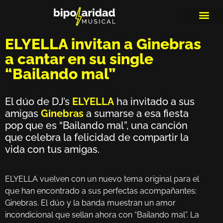
MEDIOS DE 
PLAYLIS
MICRO 
ELYELLA invitan a Ginebras
a cantar en su single
“Bailando mal”
El dúo de DJ’s
ELYELLA
ha invitado a sus
amigas
Ginebras
a sumarse a esa fiesta
pop que es “Bailando mal”, una canción
que celebra la felicidad de compartir la
vida con tus amigas.
ELYELLA vuelven con un nuevo tema original para el
que han encontrado a sus perfectas acompañantes:
Ginebras. El dúo y la banda muestran un amor
incondicional que sellan ahora con “Bailando mal”. La