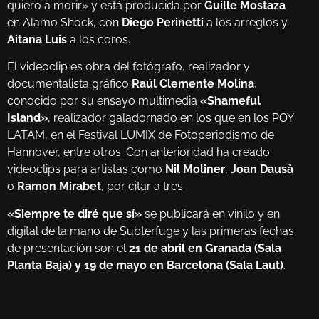
quiero a morir» y está producida por
Guille Mostaza
en Alamo Shock, con
Diego Perinetti
a los arreglos y
Aitana Luis
a los coros.
El videoclip es obra del fotógrafo, realizador y
documentalista gráfico
Raúl Clemente Molina
,
conocido por su ensayo multimedia
«Shameful
Island»
, realizador galadornado en los que en los POY
LATAM, en el Festival LUMIX de Fotoperiodismo de
Hannover, entre otros. Con anterioridad ha creado
videoclips para artistas como
Nil Moliner
,
Joan Dausà
o
Ramon Mirabet
, por citar a tres.
«Siempre te diré que sí»
se publicará en vinilo y en
digital de la mano de Subterfuge y las primeras fechas
de presentación son el
21 de abril en Granada (Sala
Planta Baja) y 19 de mayo en Barcelona (Sala Laut)
.