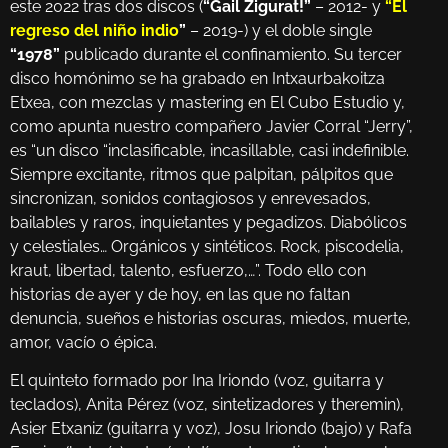
este 2022 tras dos discos (
“Gail Zigurat!”
– 2012- y
“El
regreso del niño indio
”
– 2019-) y el doble single
“1978”
publicado durante el confinamiento. Su tercer
disco homónimo se ha grabado en Intxaurbakoitza
Etxea, con mezclas y mastering en El Cubo Estudio y,
como apunta nuestro compañero Javier Corral “Jerry”,
es “un disco “inclasificable, incasillable, casi indefinible.
Siempre excitante, ritmos que palpitan, pálpitos que
sincronizan, sonidos contagiosos y enrevesados,
bailables y raros, inquietantes y pegadizos. Diabólicos
y celestiales… Orgánicos y sintéticos. Rock, piscodelia,
kraut, libertad, talento, esfuerzo,…”. Todo ello con
historias de ayer y de hoy, en las que no faltan
denuncia, sueños e historias oscuras, miedos, muerte,
amor, vacío o épica.
El quinteto formado por Ina Iriondo (voz, guitarra y
teclados), Anita Pérez (voz, sintetizadores y theremin),
Asier Etxaniz (guitarra y voz), Josu Iriondo (bajo) y Rafa