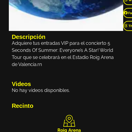
W
Fa
T
Descripción
Adquiere tus entradas VIP para el concierto 5
Seconds Of Summer: Everyone’s A Star! World
Tour que se celebrará en el Estadio Roig Arena
de Valencia.rn
Videos
No hay videos disponibles.
Recinto
Roig Arena