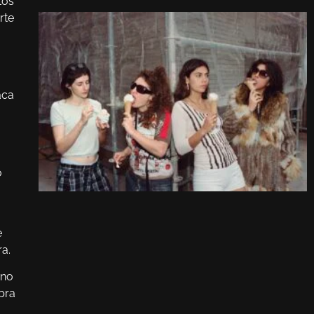
tos
rte
aca
o
e
a.
ono
pra