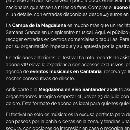
para este año aún se desvelan poco a poco, el festival ma
nacionales que atraen a miles de fans. Comprar el
abono 
ni un detalle, con entradas disponibles desde 49 euros en
La
Campa de la Magdalena
es mucho más que un recinto;
Semana Grande en un epicentro musical. Aquí, el público di
recoger entradas en centros comerciales o taquillas. Par
por su organización impecable y su apuesta por la gastro
En ediciones anteriores, el festival ha roto récords de asi
abono VIP eleva la experiencia con accesos exclusivos, p
agenda de
eventos musicales en Cantabria
, reserva ya
noches consecutivas de directo.
Anticiparte a la
Magdalena en Vivo Santander 2026
te as
organizadores. Imagina empezar el jueves 23 de julio con
de oro. Este formato de abono es ideal para quienes quie
El festival no solo es música; es la excusa perfecta par
con paseos por la bahía o cenas en la zona, y tendrás unas
segura, con opciones de impresión en casa o recogida en E