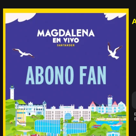
A
E
E