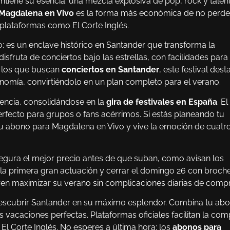
ntiene su esencia: una mezcla explosiva de pop, rock y talen
Magdalena en Vivo
es la forma más económica de no perde
 plataformas como El Corte Inglés.
 es un enclave histórico en Santander que transforma la
sfruta de conciertos bajo las estrellas, con facilidades para
a los que buscan
conciertos en Santander
, este festival dest
nomía, convirtiéndolo en un plan completo para el verano.
stencia, consolidándose en la
gira de festivales en España
. El
erfecto para grupos o fans acérrimos. Si estás planeando tu
 tu abono para Magdalena en Vivo y vive la emoción de cuatr
egura el mejor precio antes de que suban, como avisan los
 la primera gran actuación y cerrar el domingo 26 con broch
ren maximizar su verano sin complicaciones diarias de compr
a descubrir Santander en su máximo esplendor. Combina tu ab
 vacaciones perfectas. Plataformas oficiales facilitan la com
l Corte Inglés. No esperes a última hora: los
abonos para