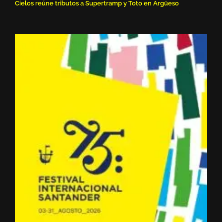
Cielos reúne tributos a Supertramp y Toto en Argüeso