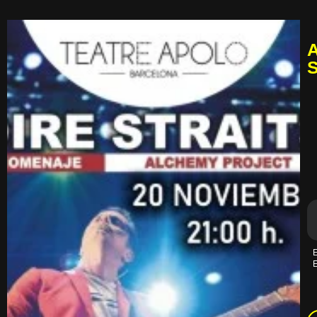
A
S
E
E