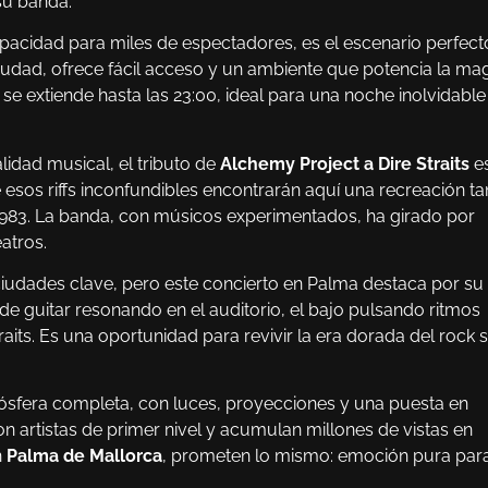
su banda.
pacidad para miles de espectadores, es el escenario perfect
ciudad, ofrece fácil acceso y un ambiente que potencia la ma
w se extiende hasta las 23:00, ideal para una noche inolvidable
idad musical, el tributo de
Alchemy Project a Dire Straits
e
e esos riffs inconfundibles encontrarán aquí una recreación ta
1983. La banda, con músicos experimentados, ha girado por
eatros.
iudades clave, pero este concierto en Palma destaca por su
ide guitar resonando en el auditorio, el bajo pulsando ritmos
aits. Es una oportunidad para revivir la era dorada del rock s
mósfera completa, con luces, proyecciones y una puesta en
 artistas de primer nivel y acumulan millones de vistas en
n
Palma de Mallorca
, prometen lo mismo: emoción pura par