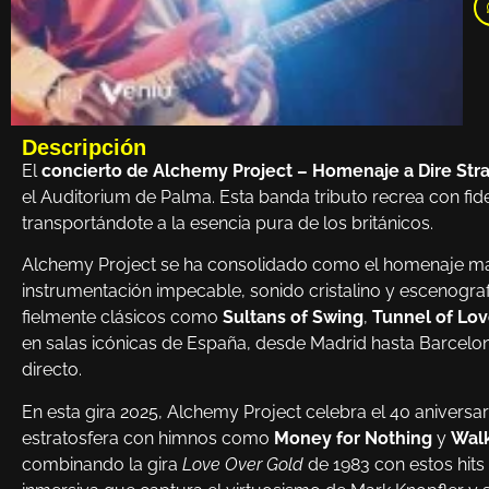
Descripción
El
concierto de Alchemy Project – Homenaje a Dire Stra
el Auditorium de Palma. Esta banda tributo recrea con fid
transportándote a la esencia pura de los británicos.
Alchemy Project se ha consolidado como el homenaje más a
instrumentación impecable, sonido cristalino y escenograf
fielmente clásicos como
Sultans of Swing
,
Tunnel of Lo
en salas icónicas de España, desde Madrid hasta Barcelon
directo.
En esta gira 2025, Alchemy Project celebra el 40 aniversa
estratosfera con himnos como
Money for Nothing
y
Walk
combinando la gira
Love Over Gold
de 1983 con estos hits 