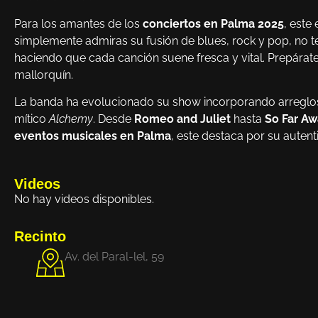
Para los amantes de los
conciertos en Palma 2025
, este
simplemente admiras su fusión de blues, rock y pop, no te 
haciendo que cada canción suene fresca y vital. Prepárat
mallorquín.
La banda ha evolucionado su show incorporando arreglos f
mítico
Alchemy
. Desde
Romeo and Juliet
hasta
So Far A
eventos musicales en Palma
, este destaca por su auten
Videos
No hay videos disponibles.
Recinto
Av. del Paral-lel, 59