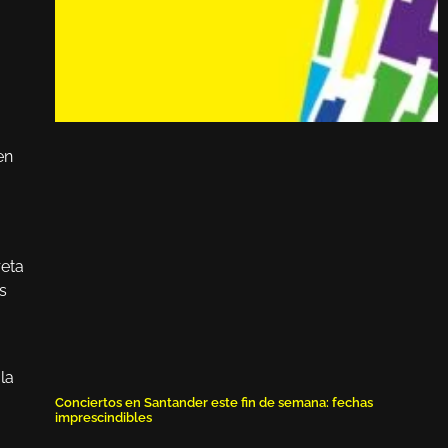
en
reta
s
 la
Conciertos en Santander este fin de semana: fechas
imprescindibles