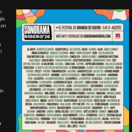
o
gia
 en
s
n
in
a