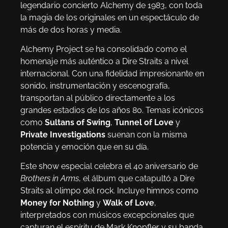
legendario concierto Alchemy de 1983, con toda
la magia de los originales en un espectáculo de
más de dos horas y media.
Alchemy Project se ha consolidado como el
homenaje más auténtico a Dire Straits a nivel
internacional. Con una fidelidad impresionante en
sonido, instrumentación y escenografía,
transportan al público directamente a los
grandes estadios de los años 80. Temas icónicos
como
Sultans of Swing
,
Tunnel of Love
y
Private Investigations
suenan con la misma
potencia y emoción que en su día.
Este show especial celebra el 40 aniversario de
Brothers in Arms
, el álbum que catapultó a Dire
Straits al olimpo del rock. Incluye himnos como
Money for Nothing
y
Walk of Love
,
interpretados con músicos excepcionales que
capturan el espíritu de Mark Knopfler y su banda.