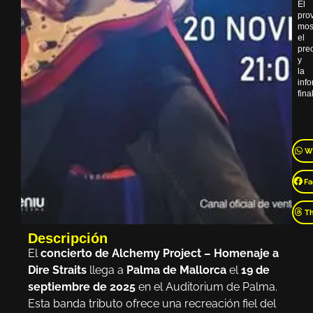
El
pro
mos
el
pre
y
la
inf
final
W
Fa
T
Descripción
El
concierto de Alchemy Project – Homenaje a
Dire Straits
llega a
Palma de Mallorca
el
19 de
septiembre de 2025
en el Auditorium de Palma.
Esta banda tributo ofrece una recreación fiel del