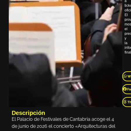
a
tick
ofic
El
pro
mos
el
pre
y
la
inf
final
W
Fa
T
Descripción
El Palacio de Festivales de Cantabria acoge el 4
de junio de 2026 el concierto «Arquitecturas del