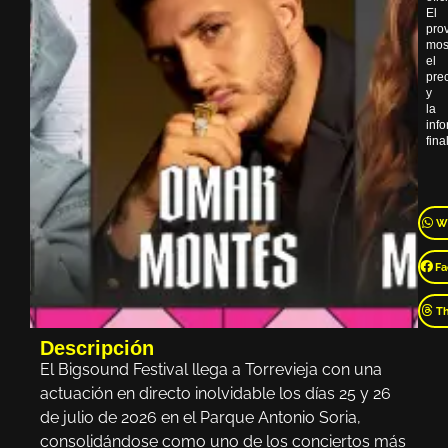
El
pro
mos
el
pre
y
la
inf
final
W
Fa
T
Descripción
El Bigsound Festival llega a Torrevieja con una
actuación en directo inolvidable los días 25 y 26
de julio de 2026 en el Parque Antonio Soria,
consolidándose como uno de los conciertos más