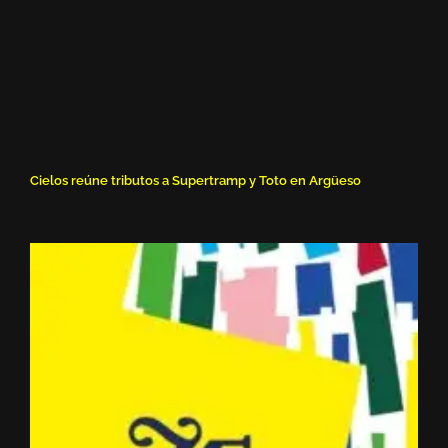
Cielos reúne tributos a Supertramp y Toto en Argüeso