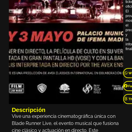
tick
ofic
El
pro
mos
el
pre
y
la
inf
final
W
Fa
T
Descripción
Vive una experiencia cinematográfica única con
Blade Runner Live, el evento musical que fusiona
cine clásico y actuación en directo. Este