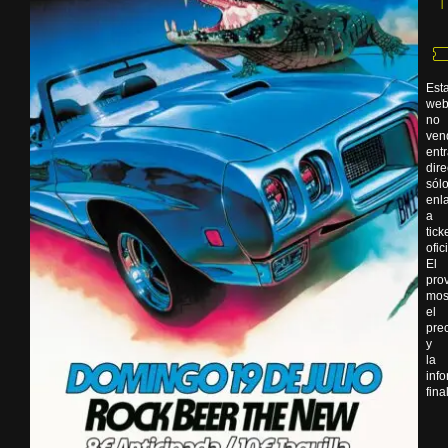
Est
we
no
ven
ent
dir
sól
enl
a
tick
ofic
El
pro
mos
el
pre
y
la
inf
final