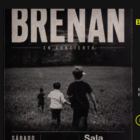
B
E
E