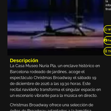
la
inf
final
W
Fa
T
Descripción
La Casa Museo Nuria Pla, un enclave histórico en
Barcelona rodeado de jardines, acoge el
espectáculo Christmas Broadway el sábado 19
de diciembre de 2026 a las 19:30 horas. Este
recital navideño transforma el singular espacio en
un escenario vibrante para la música en directo.
Christmas Broadway ofrece una selección de
éxitos de Broadway adaptados a la temática