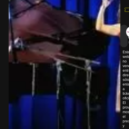
Est
we
no
ven
ent
dir
sól
enl
a
tick
ofic
El
pro
mos
el
pre
y