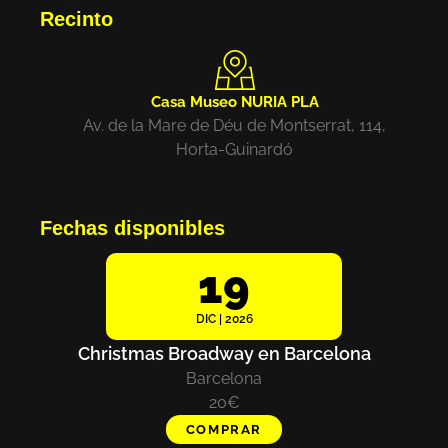
Recinto
Casa Museo NURIA PLA
Av. de la Mare de Déu de Montserrat, 114,
Horta-Guinardó
Fechas disponibles
19
DIC | 2026
Christmas Broadway en Barcelona
Barcelona
20€
COMPRAR