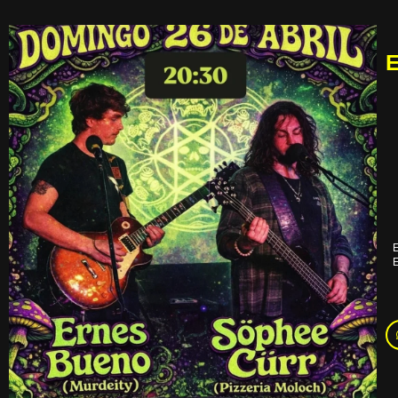
E
E
E