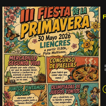
F
E
E