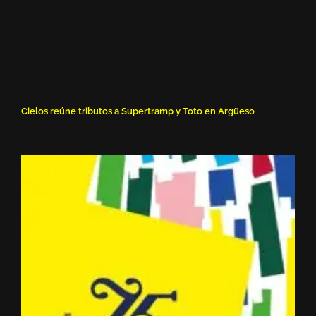
Cielos reúne tributos a Supertramp y Toto en Argüeso