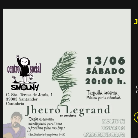
J
E
E