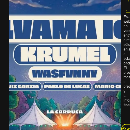
Est
we
no
ven
ent
dir
sól
enl
a
tick
ofic
El
pro
mos
el
pre
y
la
inf
final
W