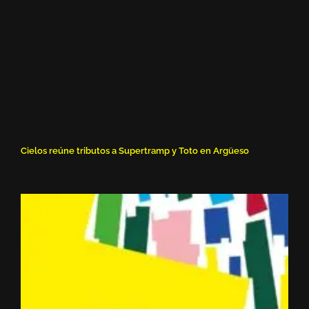
Cielos reúne tributos a Supertramp y Toto en Argüeso