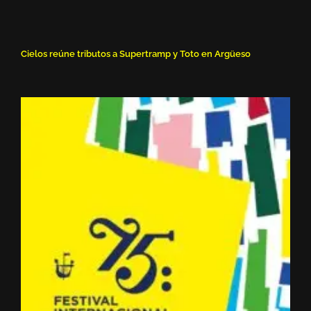
Cielos reúne tributos a Supertramp y Toto en Argüeso