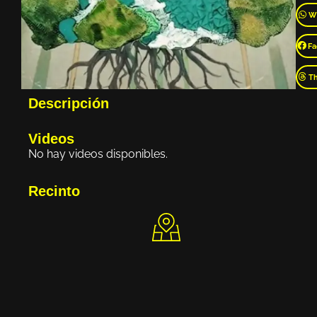
W
Fa
T
Descripción
Videos
No hay videos disponibles.
Recinto