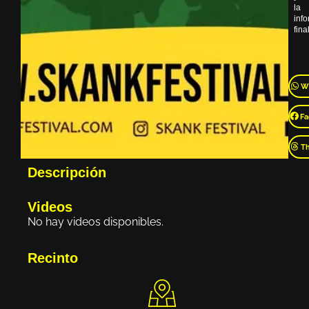
la
inf
final
W
Fa
T
Descripción
Videos
No hay videos disponibles.
Recinto