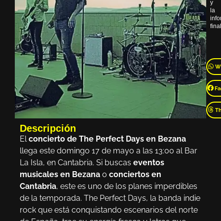
y
la
inf
final
W
Fa
T
Descripción
El
concierto de The Perfect Days en Bezana
llega este domingo 17 de mayo a las 13:00 al Bar
La Isla, en Cantabria. Si buscas
eventos
musicales en Bezana
o
conciertos en
Cantabria
, este es uno de los planes imperdibles
de la temporada. The Perfect Days, la banda indie
rock que está conquistando escenarios del norte