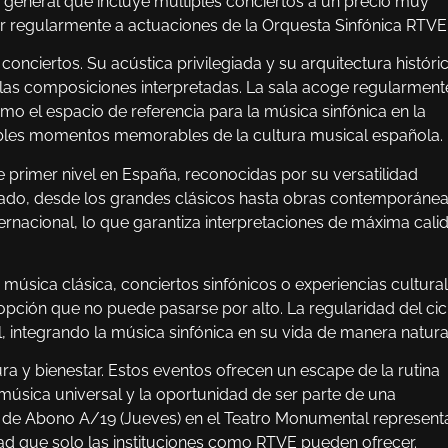
 general que incluye múltiples conciertos a un precio muy
r regularmente a actuaciones de la Orquesta Sinfónica RTVE
onciertos. Su acústica privilegiada y su arquitectura históri
las composiciones interpretadas. La sala acoge regularment
o el espacio de referencia para la música sinfónica en la
rables momentos memorables de la cultura musical española.
 primer nivel en España, reconocidas por su versatilidad
riado, desde los grandes clásicos hasta obras contemporánea
ernacional, lo que garantiza interpretaciones de máxima cali
úsica clásica, conciertos sinfónicos o experiencias cultura
opción que no puede pasarse por alto. La regularidad del cic
l, integrando la música sinfónica en su vida de manera natura
ura y bienestar. Estos eventos ofrecen un escape de la rutina
 música universal y la oportunidad de ser parte de una
o de Abono A/19 (Jueves) en el Teatro Monumental represent
dad que solo las instituciones como RTVE pueden ofrecer.