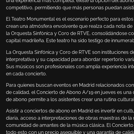
una experiencia más completa, existe la opción del abono
competitivo, permitiendo que más personas puedan asisti
El Teatro Monumental es el escenario perfecto para estos c
crean una atmósfera envolvente que realza cada nota de 
la Orquesta Sinfónica y Coro de RTVE, consolidándose com
capital madrileña. Este teatro ha sido testigo de innume
La Orquesta Sinfónica y Coro de RTVE son instituciones de
interpretativa y su capacidad para abordar repertorio va
Sus músicos son profesionales con amplia experiencia int
en cada concierto.
Para quienes buscan eventos en Madrid relacionados con m
de calidad, el Concierto de Abono A/19 en jueves es una 
de abono permite a los asistentes crear una rutina cultura
Asistir a conciertos de abono en Madrid es invertir en cult
diaria, acceso a interpretaciones de obras maestras de la
comunidad de amantes de la música clásica. El Conciert
todo esto con un precio asequible y una garantía de cali