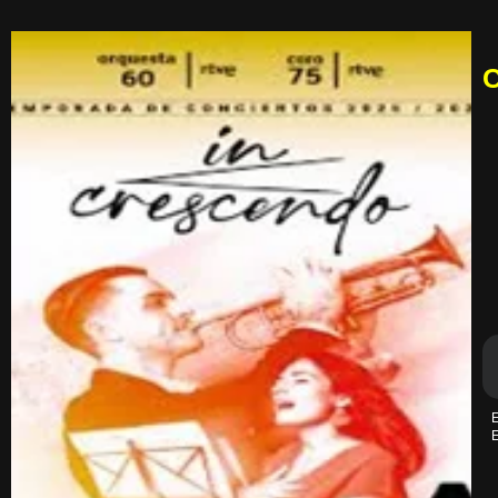
C
E
E