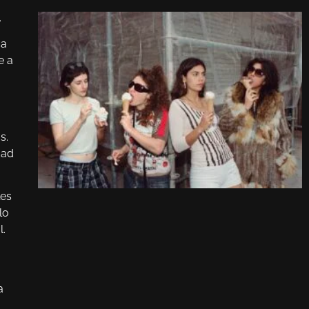
.
ca
e a
s.
dad
les
lo
l.
a