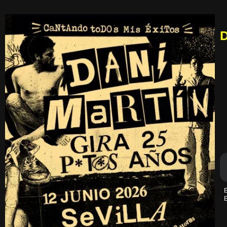
D
E
E