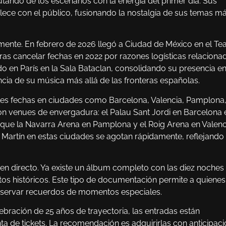
tando de los escenarios con la energía del primer día. Sus
ece con el público, fusionando la nostalgia de sus temas m
lmente. En febrero de 2026 llegó a Ciudad de México en el Te
as cancelar fechas en 2022 por razones logísticas relaciona
o en París en la Sala Bataclan, consolidando su presencia e
cia de su música más allá de las fronteras españolas.
ples fechas en ciudades como Barcelona, Valencia, Pamplona
on venues de envergadura: el Palau Sant Jordi en Barcelona 
 que la Navarra Arena en Pamplona y el Roig Arena en Valenc
Martín en estas ciudades se agotan rápidamente, reflejando 
l en directo. Ya existe un álbum completo con las diez noches
os históricos. Este tipo de documentación permite a quienes
 conservar recuerdos de momentos especiales.
bración de 25 años de trayectoria, las entradas están
ta de tickets. La recomendación es adquirirlas con anticipaci