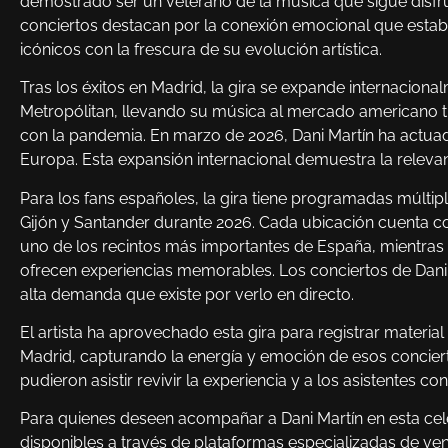
demostrado ser un veterano de la música que sigue disfru
conciertos destacan por la conexión emocional que establ
icónicos con la frescura de su evolución artística.
Tras los éxitos en Madrid, la gira se expande internaciona
Metropólitan, llevando su música al mercado americano tr
con la pandemia. En marzo de 2026, Dani Martín ha actuad
Europa. Esta expansión internacional demuestra la relevan
Para los fans españoles, la gira tiene programadas múlti
Gijón y Santander durante 2026. Cada ubicación cuenta c
uno de los recintos más importantes de España, mientras
ofrecen experiencias memorables. Los conciertos de Dani 
alta demanda que existe por verlo en directo.
El artista ha aprovechado esta gira para registrar materia
Madrid, capturando la energía y emoción de esos conciert
pudieron asistir revivir la experiencia y a los asistentes
Para quienes deseen acompañar a Dani Martín en esta cele
disponibles a través de plataformas especializadas de ven