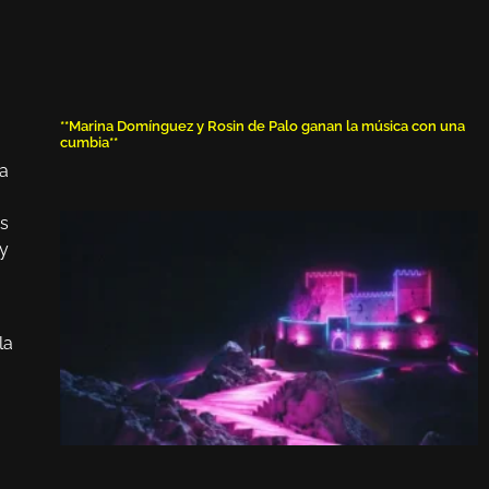
**Marina Domínguez y Rosin de Palo ganan la música con una
cumbia**
ia
es
 y
la