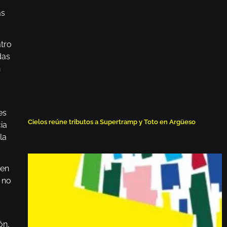
ás
atro
das
n
,
es
Cielos reúne tributos a Supertramp y Toto en Argüeso
ia
la
 en
 no
ón,