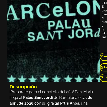
ofic
El
pro
mos
el
pre
y
la
inf
final
W
Fa
T
Descripción
¡Prepárate para el concierto del año! Dani Martín
llega al
Palau Sant Jordi
de Barcelona el
25 de
abril de 2026
con su gira
25 P*t*s Años
, una