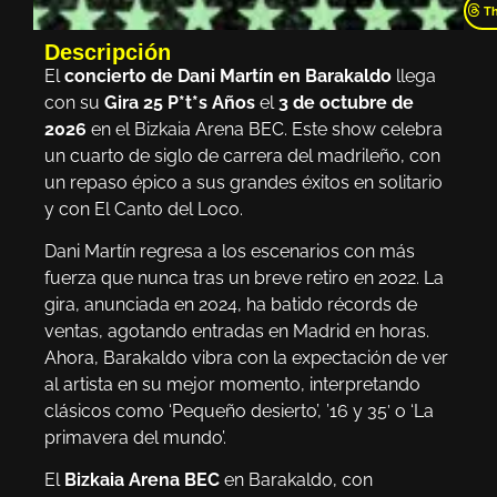
T
Descripción
El
concierto de Dani Martín en Barakaldo
llega
con su
Gira 25 P*t*s Años
el
3 de octubre de
2026
en el Bizkaia Arena BEC. Este show celebra
un cuarto de siglo de carrera del madrileño, con
un repaso épico a sus grandes éxitos en solitario
y con El Canto del Loco.
Dani Martín regresa a los escenarios con más
fuerza que nunca tras un breve retiro en 2022. La
gira, anunciada en 2024, ha batido récords de
ventas, agotando entradas en Madrid en horas.
Ahora, Barakaldo vibra con la expectación de ver
al artista en su mejor momento, interpretando
clásicos como ‘Pequeño desierto’, ’16 y 35′ o ‘La
primavera del mundo’.
El
Bizkaia Arena BEC
en Barakaldo, con