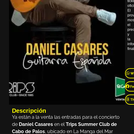
tick
ofic
El
pro
mos
el
pre
y
la
inf
final
W
Fa
T
Descripción
Ya están a la venta las entradas para el concierto
de
Daniel Casares
en el
Trips Summer Club de
Cabo de Palos
, ubicado en La Manga del Mar