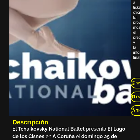
a
tick
ofic
El
pro
mos
el
pre
y
la
inf
final
W
Fa
T
Descripción
El
Tchaikovsky National Ballet
presenta
El Lago
de los Cisnes
en
A Coruña
el
domingo 25 de