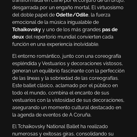
transformada en cisne por el conjuro de un brujo,
desgarrada por un engaño mortal. El virtuosismo
del doble papel de
Odette/Odile
, la fuerza
emocional de la música inigualable de
Tchaikovsky
y uno de los más grandes
pas de
deux
del repertorio mundial convierten cada
función en una experiencia inolvidable.
El entorno romántico, junto con una coreografía
espléndida y Vestuarios y decoraciones vistosos,
generan un equilibrio fascinante con la perfección
de las líneas y la sobriedad de las coreografías.
Este ballet clásico, aclamado por el público en
todo el mundo, combina el encanto de sus
vestuarios con la vistosidad de sus decoraciones,
asegurando un momento cultural destacado en
la agenda de eventos de A Coruña.
El Tchaikovsky National Ballet ha realizado
numerosas y exitosas giras, consolidando su