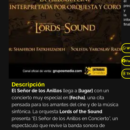
el
pre
y
la
inf
final
W
Fa
T
Descripción
El Señor de los Anillos
llega a
[lugar]
con un
concierto muy especial en
[fecha]
, una cita
pensada para los amantes del cine y de la música
sinfónica. La orquesta
Lords of the Sound
presenta “El Señor de los Anillos en Concierto”, un
espectáculo que revive la banda sonora de